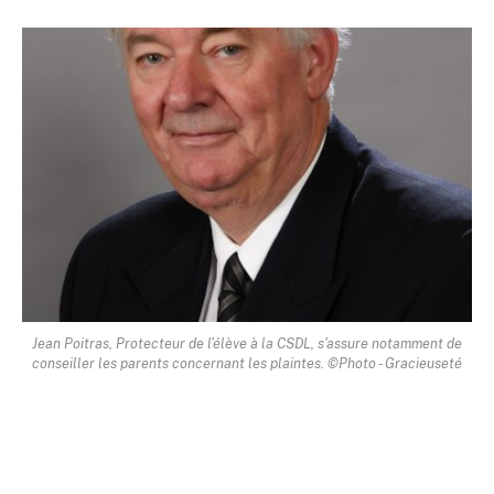
Jean Poitras, Protecteur de l'élève à la CSDL, s'assure notamment de
conseiller les parents concernant les plaintes. ©Photo - Gracieuseté