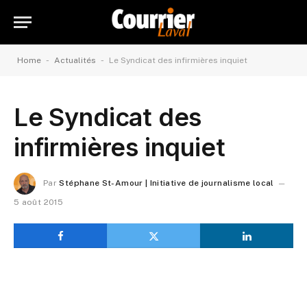
-
-
Home
Actualités
Le Syndicat des infirmières inquiet
Le Syndicat des
infirmières inquiet
Par
Stéphane St-Amour | Initiative de journalisme local
5 août 2015