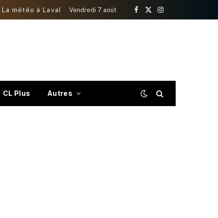
La météo à Laval
Vendredi 7 août
Facebook
X
Instagram
(Twitter)
CL Plus
Autres