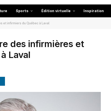
ture
Sports
Édition virtuelle
Inspiration
es et infirmiers du Québec à Laval
re des infirmières et
 à Laval