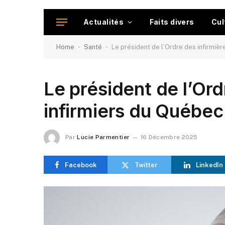
Actualités
Faits divers
Cul
-
-
Home
Santé
Le président de l’Ordre des infirmièr
Le président de l’Ord
infirmiers du Québec
Par
Lucie Parmentier
16 Décembre 2025
Facebook
Twitter
LinkedIn