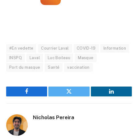
#En vedette
Courrier Laval
COVID-19
Information
INSPQ
Laval
Luc Boileau
Masque
Port du masque
Santé
vaccination
Facebook
Twitter
LinkedIn
Nicholas Pereira