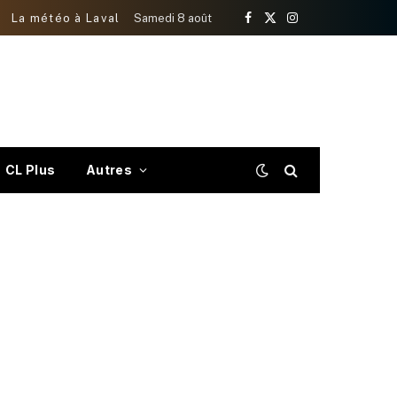
La météo à Laval
Samedi 8 août
Facebook
X
Instagram
(Twitter)
CL Plus
Autres