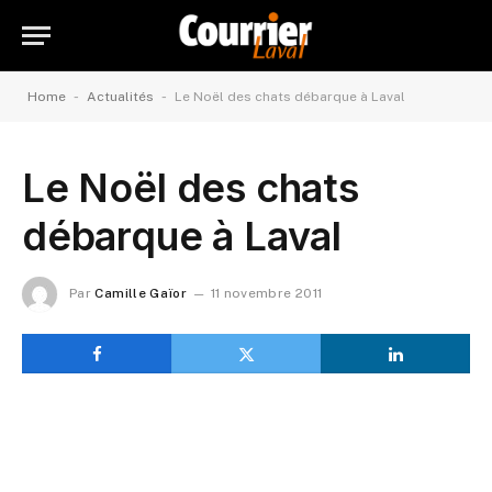
-
-
Home
Actualités
Le Noël des chats débarque à Laval
Le Noël des chats
débarque à Laval
Par
Camille Gaïor
11 novembre 2011