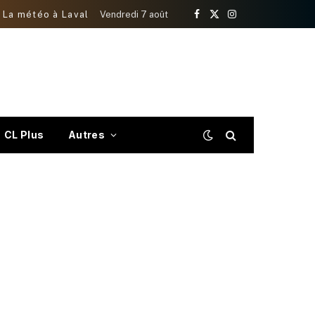
La météo à Laval
Vendredi 7 août
Facebook
X
Instagram
(Twitter)
CL Plus
Autres