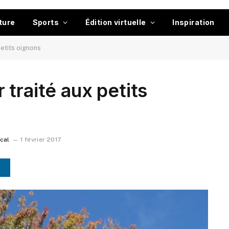
ture
Sports
Édition virtuelle
Inspiration
petits oignons
traité aux petits
ocal
1 février 2017