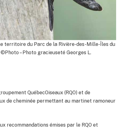
 territoire du Parc de la Rivière-des-Mille-Îles du
t. ©Photo – Photo gracieuseté Georges L.
Regroupement QuébecOiseaux (RQO) et de
aux de cheminée permettant au martinet ramoneur
aux recommandations émises par le RQO et