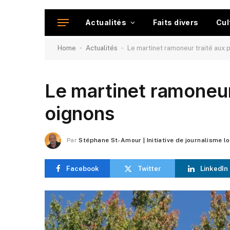
Actualités
Faits divers
Cul
-
-
Home
Actualités
Le martinet ramoneur traité aux 
Le martinet ramoneur 
oignons
Par
Stéphane St-Amour | Initiative de journalisme l
Facebook
Twitter
LinkedIn