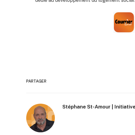
dédié au développement du logement social d
PARTAGER
Stéphane St-Amour | Initiative