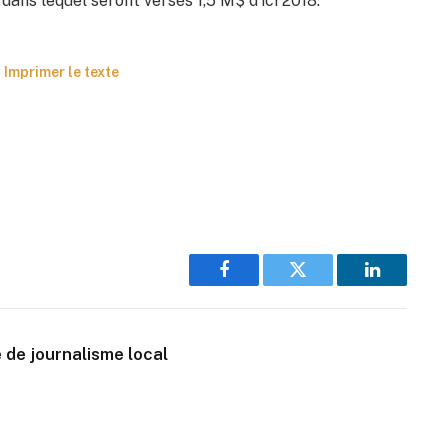
ans lequel seront versés 1,5 M$ d’ici 2018.
Imprimer le texte
Facebook
Twitter
LinkedIn
 de journalisme local