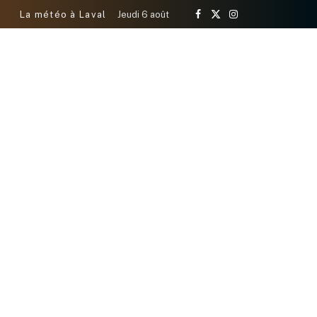
La météo à Laval
Jeudi 6 août
Facebook
X
Instagram
(Twitter)