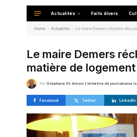
Actualités
Faits divers
Cul
-
-
Home
Actualités
Le maire Demers réclame des po
Le maire Demers réc
matière de logement 
Par
Stéphane St-Amour | Initiative de journalisme l
Facebook
Twitter
LinkedIn