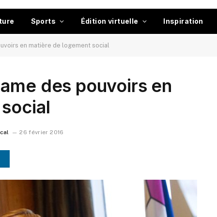
ture
Sports
Édition virtuelle
Inspiration
uvoirs en matière de logement social
lame des pouvoirs en
social
ocal
26 février 2016