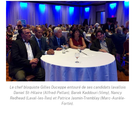
Le chef bloquiste Gilles Duceppe entouré de ses candidats lavallois
Daniel St-Hilaire (Alfred-Pellan), Barek Kaddouri (Vimy), Nancy
Redhead (Laval-les-Îles) et Patrice Jasmin-Tremblay (Marc-Aurèle-
Fortin).