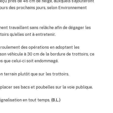
reçu près de 46 cm de neige, auxquels s’ajouteront
urs des prochains jours, selon Environnement
ent travaillent sans relâche afin de dégager les
irs qu’elles ont à entretenir.
déroulement des opérations en adoptant les
on véhicule à 30 cm de la bordure de trottoirs, ce
es que celui-ci soit endommagé.
 terrain plutôt que sur les trottoirs.
e placer ses bacs et poubelles sur la voie publique.
ignalisation en tout temps.
(B.L.)