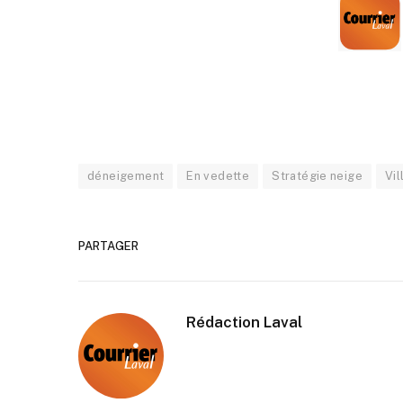
déneigement
En vedette
Stratégie neige
Vil
PARTAGER
Rédaction Laval