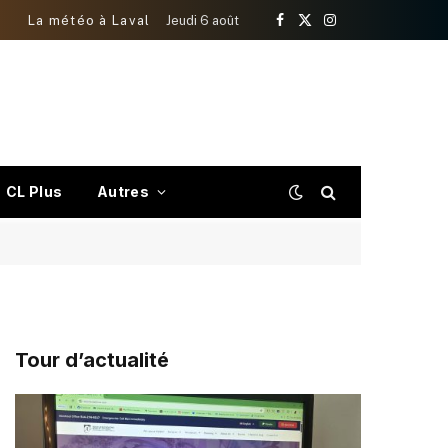
La météo à Laval
Jeudi 6 août
Facebook
X
Instagram
(Twitter)
CL Plus
Autres
Tour d’actualité