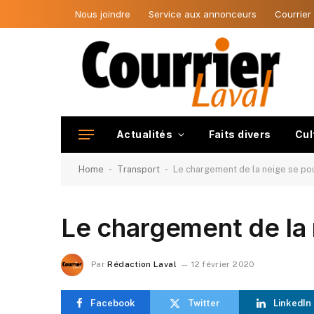
Nous joindre
Service aux annonceurs
Courrier
Actualités
Faits divers
Cul
-
-
Home
Transport
Le chargement de la neige se pou
Le chargement de la 
Par
Rédaction Laval
12 février 2020
Facebook
Twitter
LinkedIn