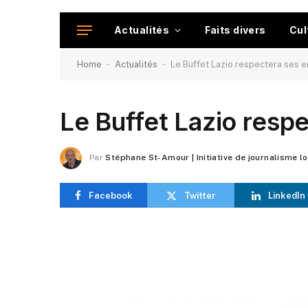
Actualités
Faits divers
Cul
-
-
Home
Actualités
Le Buffet Lazio respectera ses
Le Buffet Lazio res
Par
Stéphane St-Amour | Initiative de journalisme l
Facebook
Twitter
LinkedIn