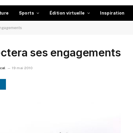
ture
Sports
Édition virtuelle
Inspiration
 engagements
pectera ses engagements
ocal
19 mai 2010