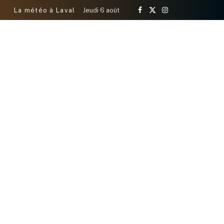
La météo à Laval
Jeudi 6 août
Facebook
X
Instagram
(Twitter)