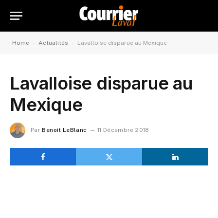
-
-
Home
Actualités
Lavalloise disparue au Mexique
Lavalloise disparue au
Mexique
Par
Benoit LeBlanc
11 Décembre 2018