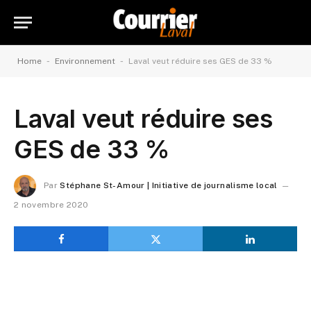
-
-
Home
Environnement
Laval veut réduire ses GES de 33 %
Laval veut réduire ses
GES de 33 %
Par
Stéphane St-Amour | Initiative de journalisme local
2 novembre 2020