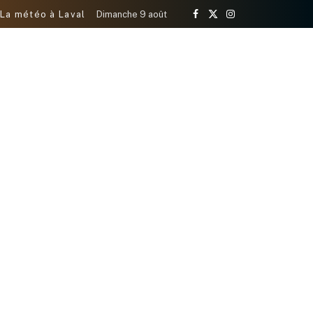
La météo à Laval
Dimanche 9 août
Facebook
X
Instagram
(Twitter)