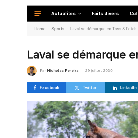
Actualités
Faits divers
Cul
-
-
Home
Sports
Laval se démarque en Toss & Fetch
Laval se démarque e
Par
Nicholas Pereira
29 juillet 2020
Facebook
Twitter
LinkedIn