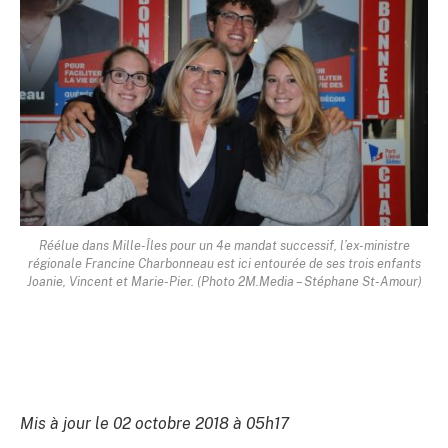
Réélue dans Mille-Îles pour un 4e mandat successif, l’ex-ministre
régionale Francine Charbonneau est ici entourée de ses trois enfants
Joanie, Vincent et Marie-Pier. (Photo 2M.Media – Stéphane St-Amour)
Mis à jour le 02 octobre 2018 à 05h17