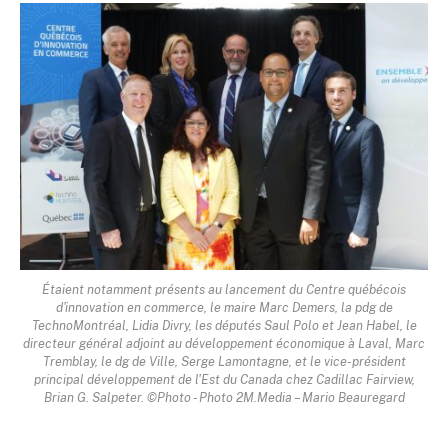
Étaient notamment présents au lancement du Centre québécois
d'innovation en commerce, le maire Marc Demers, la pdg de
TechnoMontréal, Lidia Divry, les députés Saul Polo et Jean Habel, le
directeur général adjoint au développement économique à Laval, Marc
Tremblay, le dg de Ville, Serge Lamontagne, et le vice-président
principal développement de l'Est du Canada chez Cadillac Fairview,
Brian G. Salpeter. ©Photo - Photo 2M.Media – Mario Beauregard