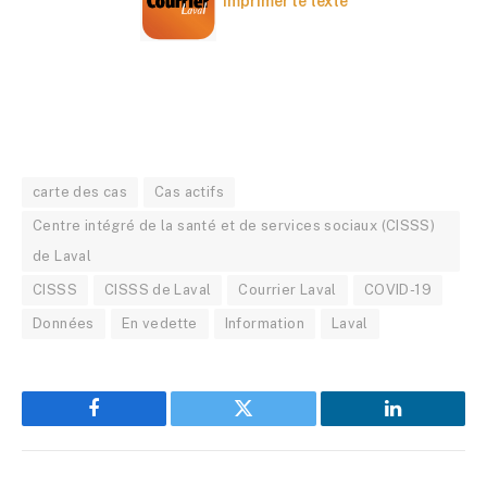
Imprimer le texte
carte des cas
Cas actifs
Centre intégré de la santé et de services sociaux (CISSS)
de Laval
CISSS
CISSS de Laval
Courrier Laval
COVID-19
Données
En vedette
Information
Laval
Facebook
Twitter
LinkedIn