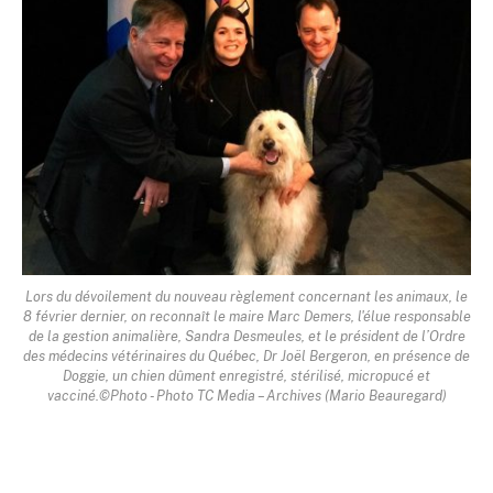
Lors du dévoilement du nouveau règlement concernant les animaux, le
8 février dernier, on reconnaît le maire Marc Demers, l'élue responsable
de la gestion animalière, Sandra Desmeules, et le président de l’Ordre
des médecins vétérinaires du Québec, Dr Joël Bergeron, en présence de
Doggie, un chien dûment enregistré, stérilisé, micropucé et
vacciné.©Photo - Photo TC Media – Archives (Mario Beauregard)