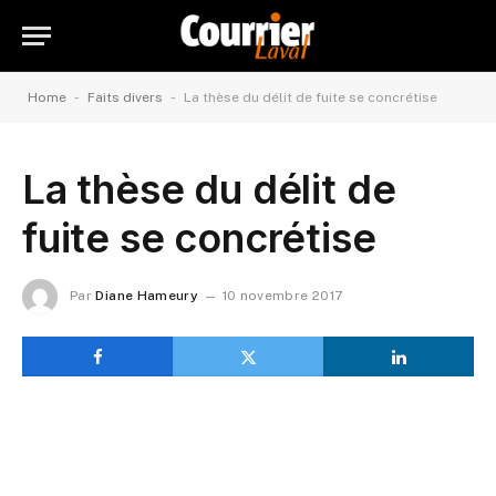
-
-
Home
Faits divers
La thèse du délit de fuite se concrétise
La thèse du délit de
fuite se concrétise
Par
Diane Hameury
10 novembre 2017