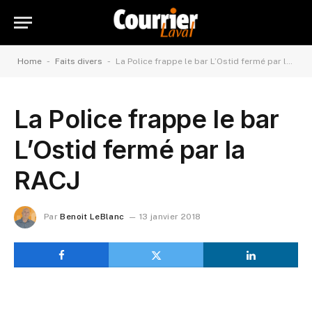
-
-
Home
Faits divers
La Police frappe le bar L’Ostid fermé par la RACJ
La Police frappe le bar
L’Ostid fermé par la
RACJ
Par
Benoit LeBlanc
13 janvier 2018