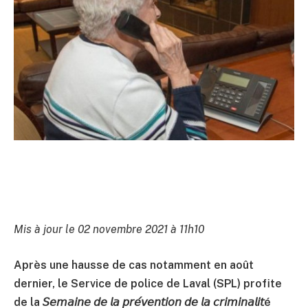
Mis à jour le 02 novembre 2021 à 11h10
Après une hausse de cas notamment en août
dernier, le Service de police de Laval (SPL) profite
de la 𝘚𝘦𝘮𝘢𝘪𝘯𝘦 𝘥𝘦 𝘭𝘢 𝘱𝘳𝘦́𝘷𝘦𝘯𝘵𝘪𝘰𝘯 𝘥𝘦 𝘭𝘢 𝘤𝘳𝘪𝘮𝘪𝘯𝘢𝘭𝘪𝘵é