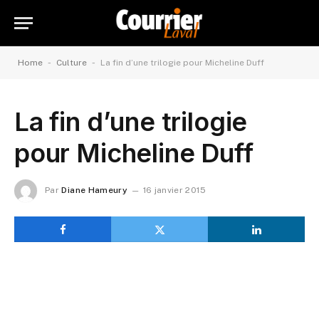
-
-
Home
Culture
La fin d’une trilogie pour Micheline Duff
La fin d’une trilogie
pour Micheline Duff
Par
Diane Hameury
16 janvier 2015