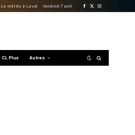
La météo à Laval
Vendredi 7 août
Facebook
X
Instagram
(Twitter)
CL Plus
Autres