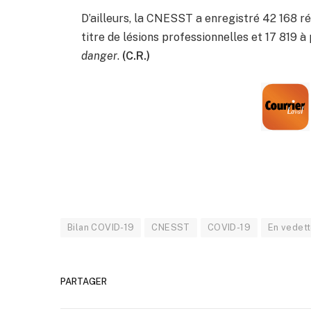
D’ailleurs, la CNESST a enregistré 42 168 r
titre de lésions professionnelles et 17 819
danger
.
(C.R.)
Bilan COVID-19
CNESST
COVID-19
En vedet
PARTAGER