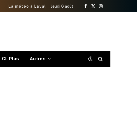
La météo à Laval
Jeudi 6 août
Facebook
X
Instagram
(Twitter)
CL Plus
Autres