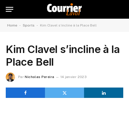
-
-
Home
Sports
Kim Clavel s’incline à la Place Bell
Kim Clavel s’incline à la
Place Bell
Par
Nicholas Pereira
14 janvier 2023