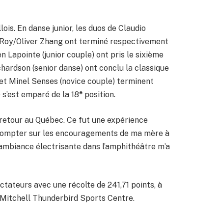
lois. En danse junior, les duos de Claudio
e Roy/Oliver Zhang ont terminé respectivement
 Lapointe (junior couple) ont pris le sixième
chardson (senior danse) ont conclu la classique
 et Minel Senses (novice couple) terminent
e
 s’est emparé de la 18
position.
 retour au Québec. Ce fut une expérience
r compter sur les encouragements de ma mère à
’ambiance électrisante dans l’amphithéâtre m’a
pectateurs avec une récolte de 241,71 points, à
 Mitchell Thunderbird Sports Centre.