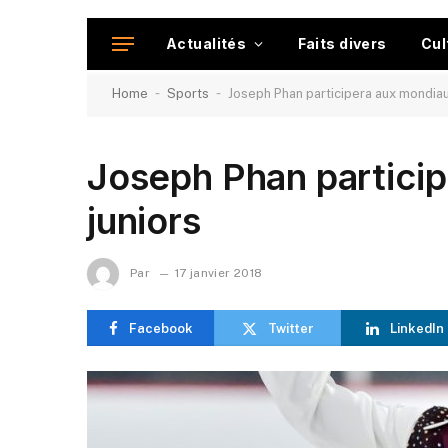
Actualités
Faits divers
Cul
-
-
Home
Sports
Joseph Phan participera aux mondiau
Joseph Phan partici
juniors
Par
17 janvier 2018
Facebook
Twitter
LinkedIn