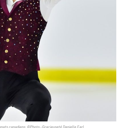
nats canadiens. ©Photo - Gracieuseté Danielle Earl