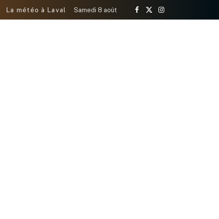
La météo à Laval
Samedi 8 août
Facebook
X
Instagram
(Twitter)