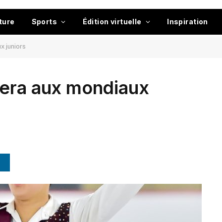
ture
Sports
Édition virtuelle
Inspiration
x juniors
pera aux mondiaux