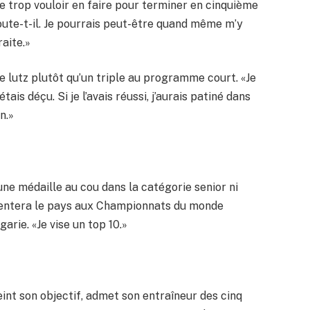
 de trop vouloir en faire pour terminer en cinquième
joute-t-il. Je pourrais peut-être quand même m’y
raite.»
ble lutz plutôt qu’un triple au programme court. «Je
ais déçu. Si je l’avais réussi, j’aurais patiné dans
n.»
une médaille au cou dans la catégorie senior ni
résentera le pays aux Championnats du monde
garie. «Je vise un top 10.»
eint son objectif, admet son entraîneur des cinq