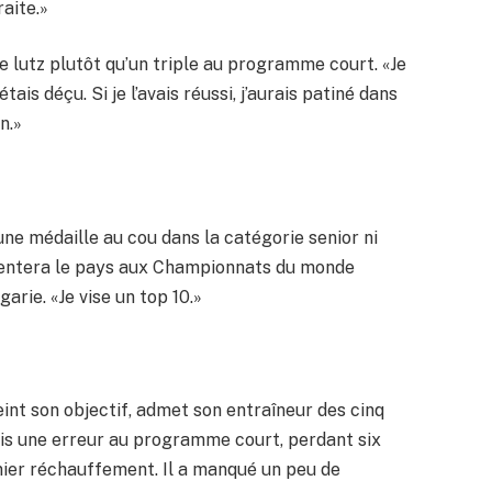
raite.»
ble lutz plutôt qu’un triple au programme court. «Je
ais déçu. Si je l’avais réussi, j’aurais patiné dans
n.»
une médaille au cou dans la catégorie senior ni
résentera le pays aux Championnats du monde
garie. «Je vise un top 10.»
eint son objectif, admet son entraîneur des cinq
mis une erreur au programme court, perdant six
rnier réchauffement. Il a manqué un peu de