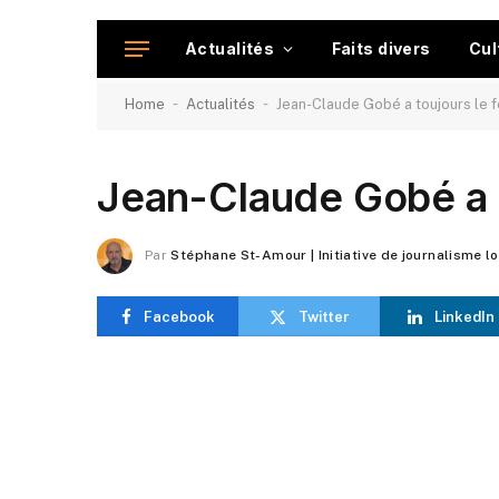
Actualités
Faits divers
Cul
-
-
Home
Actualités
Jean-Claude Gobé a toujours le f
Jean-Claude Gobé a t
Par
Stéphane St-Amour | Initiative de journalisme l
Facebook
Twitter
LinkedIn