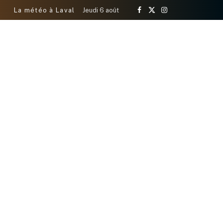
La météo à Laval
Jeudi 6 août
Facebook
X
Instagram
(Twitter)