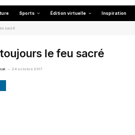
ture
Sports
Édition virtuelle
Inspiration
eu sacré
oujours le feu sacré
ocal
24 octobre 2017