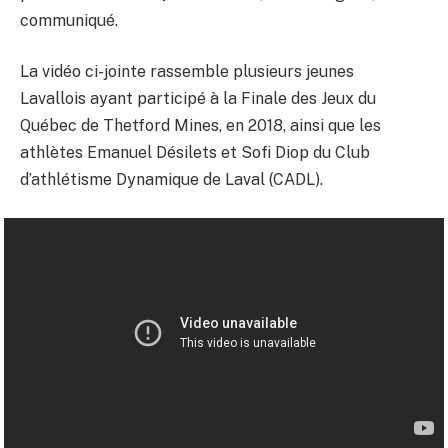
communiqué.
La vidéo ci-joint
e
rassemble
plusieurs jeunes
Lavallois
ayant
participé à la Finale des Jeux du
Québec de Thetford Mines
,
en 2018
, ainsi que les
athlètes
Emanuel Désilets et
Sofi
Diop
du
Club
d’athlétisme Dynamique de Laval (CADL)
.