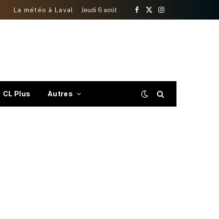
La météo à Laval
Jeudi 6 août
Facebook
X
Instagram
(Twitter)
CL Plus
Autres