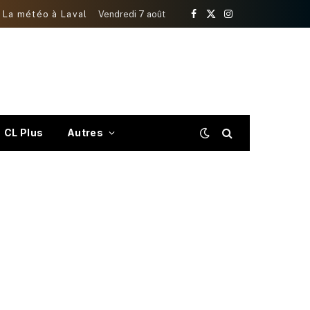
La météo à Laval
Vendredi 7 août
Facebook
X
Instagram
(Twitter)
CL Plus
Autres