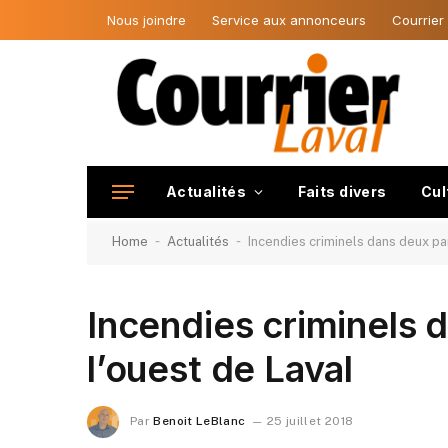
Nous joindre
Service aux annonceurs
Courrier
Actualités
Faits divers
Cul
-
-
Home
Actualités
Incendies criminels dans deux pa
Incendies criminels 
l’ouest de Laval
Par
Benoit LeBlanc
25 juillet 2018