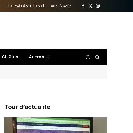
La météo à Laval
Jeudi 6 août
Facebook
X
Instagram
(Twitter)
CL Plus
Autres
Tour d’actualité