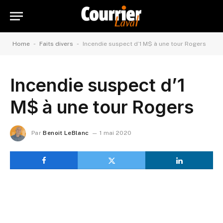
-
-
Home
Faits divers
Incendie suspect d’1 M$ à une tour Rogers
Incendie suspect d’1
M$ à une tour Rogers
Par
Benoit LeBlanc
1 mai 2020