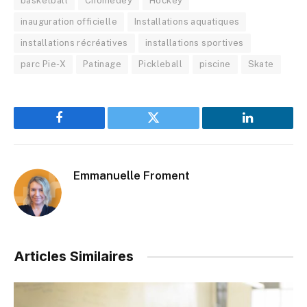
basketball
Chomedey
Hockey
inauguration officielle
Installations aquatiques
installations récréatives
installations sportives
parc Pie-X
Patinage
Pickleball
piscine
Skate
Facebook
Twitter
LinkedIn
Emmanuelle Froment
Articles Similaires