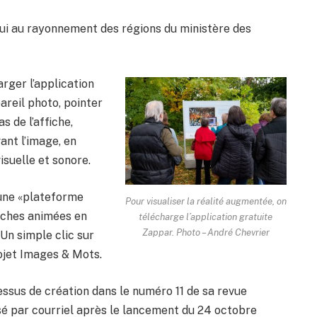
pui au rayonnement des régions du ministère des
arger l’application
pareil photo, pointer
s de l’affiche,
ant l’image, en
isuelle et sonore.
 une «plateforme
Pour visualiser la réalité augmentée, on
fiches animées en
télécharge l’application gratuite
Zappar. Photo – André Chevrier
 Un simple clic sur
rojet Images & Mots.
cessus de création dans le numéro 11 de sa revue
é par courriel après le lancement du 24 octobre