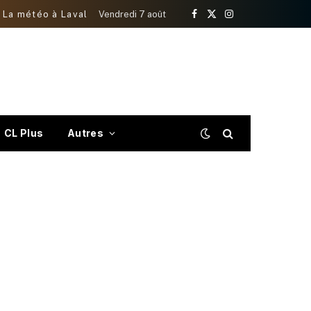
La météo à Laval
Vendredi 7 août
Facebook
X
Instagram
(Twitter)
CL Plus
Autres