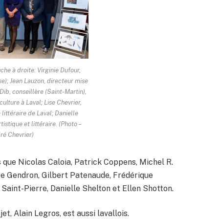
che à droite: Virginie Dufour,
e); Jean Lauzon, directeur mise
 Dib, conseillère (Saint-Martin),
culture à Laval; Lise Chevrier,
littéraire de Laval; Danielle
tistique et littéraire. (Photo –
ré Chevrier)
s que Nicolas Caloia, Patrick Coppens, Michel R.
re Gendron, Gilbert Patenaude, Frédérique
Saint-Pierre, Danielle Shelton et Ellen Shotton.
, Alain Legros, est aussi lavallois.