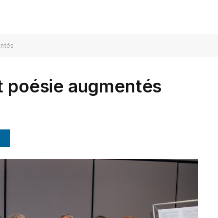
entés
et poésie augmentés