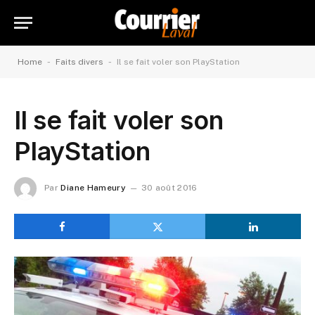
-
-
Home
Faits divers
Il se fait voler son PlayStation
Il se fait voler son
PlayStation
Par
Diane Hameury
30 août 2016