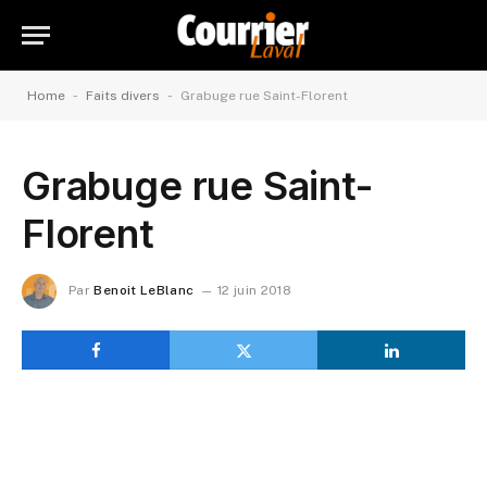
-
-
Home
Faits divers
Grabuge rue Saint-Florent
Grabuge rue Saint-
Florent
Par
Benoit LeBlanc
12 juin 2018