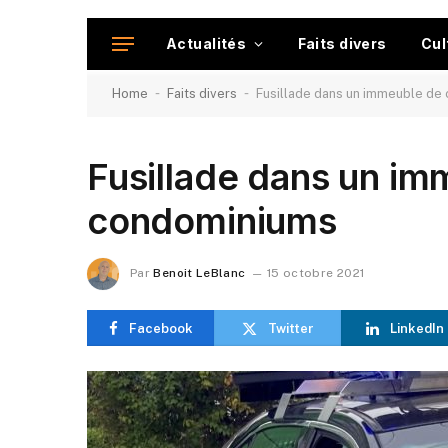
Actualités
Faits divers
Cul
-
-
Home
Faits divers
Fusillade dans un immeuble de
Fusillade dans un im
condominiums
Par
Benoit LeBlanc
15 octobre 2021
Facebook
Twitter
LinkedIn