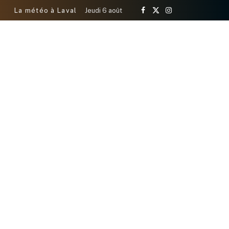
La météo à Laval
Jeudi 6 août
Facebook
X
Instagram
(Twitter)