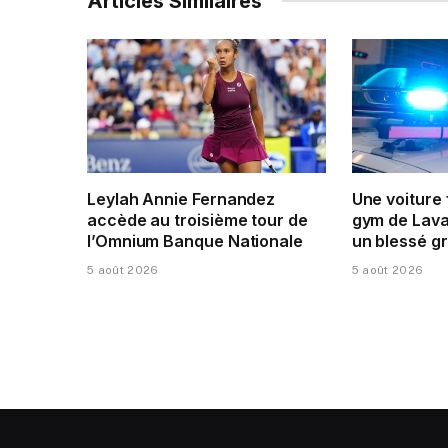
Articles Similaires
Leylah Annie Fernandez
Une voiture
accède au troisième tour de
gym de Laval
l’Omnium Banque Nationale
un blessé g
5 août 2026
5 août 2026