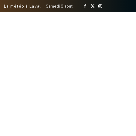
La météo à Laval
Samedi 8 août
Facebook
X
Instagram
(Twitter)