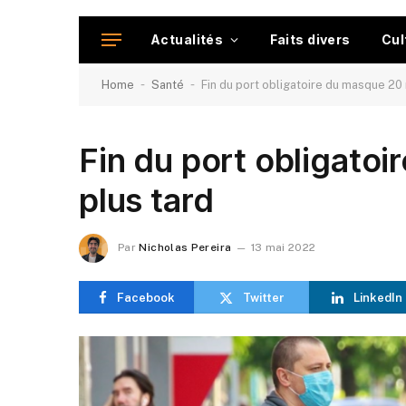
Actualités
Faits divers
Cul
-
-
Home
Santé
Fin du port obligatoire du masque 20 
Fin du port obligato
plus tard
Par
Nicholas Pereira
13 mai 2022
Facebook
Twitter
LinkedIn