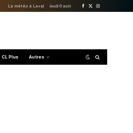
La météo à Laval
Jeudi 6 août
Facebook
X
Instagram
(Twitter)
CL Plus
Autres