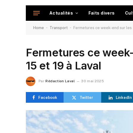
Actualités
Faits divers
Cul
-
-
Home
Transport
Fermetures ce week-end sur les a
Fermetures ce week-
15 et 19 à Laval
Par
Rédaction Laval
30 mai 2025
Facebook
Twitter
LinkedIn