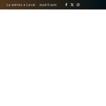
La météo à Laval
Jeudi 6 août
Facebook
X
Instagram
(Twitter)