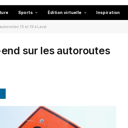
ture
Sports
Édition virtuelle
Inspiration
utoroutes 15 et 19 à Laval
end sur les autoroutes