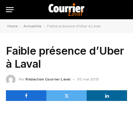
-
-
Home
Actualités
Faible présence d’Uber à Laval
Faible présence d’Uber
à Laval
Par
Rédaction Courrier Laval
30 mai 2015