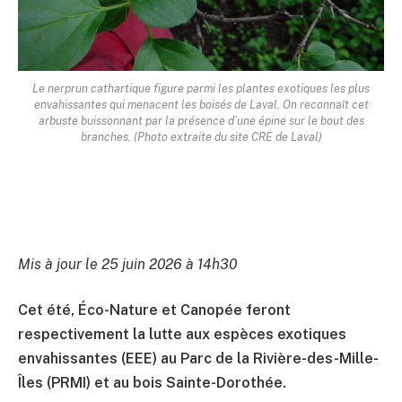
Le nerprun cathartique figure parmi les plantes exotiques les plus
envahissantes qui menacent les boisés de Laval. On reconnaît cet
arbuste buissonnant par la présence d’une épine sur le bout des
branches. (Photo extraite du site CRE de Laval)
Mis à jour le 25 juin 2026 à 14h30
Cet été, Éco-Nature et Canopée feront
respectivement la lutte aux espèces exotiques
envahissantes (EEE) au Parc de la Rivière-des-Mille-
Îles (PRMI) et au bois Sainte-Dorothée.