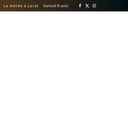
La météo à Laval
Samedi 8 août
Facebook
X
Instagram
(Twitter)