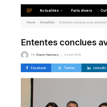
Actualités
Faits divers
Cul
-
-
Home
Actualités
Ententes conclues avec plusieurs
Ententes conclues ave
Par
Diane Hameury
3 août 2016
Facebook
Twitter
LinkedIn