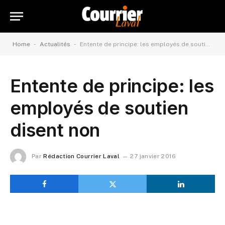
-
-
Home
Actualités
Entente de principe: les employés de soutien disent non
Entente de principe: les
employés de soutien
disent non
Par
Rédaction Courrier Laval
27 janvier 2016