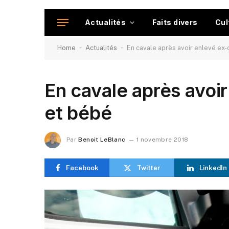
Actualités
Faits divers
Cul
-
-
Home
Actualités
En cavale après avoir enlevé e
En cavale après avo
et bébé
Par
Benoit LeBlanc
1 novembre 2018
Facebook
Twitter
LinkedIn