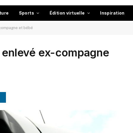
ture
Sports
Édition virtuelle
Inspiration
x-compagne et bébé
ir enlevé ex-compagne