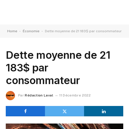
-
-
Home
Économie
Dette moyenne de 21 183$ par consommateur
Dette moyenne de 21
183$ par
consommateur
Par
Rédaction Laval
11 Décembre 2022