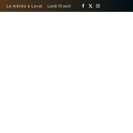
La météo à Laval
Lundi 10 août
Facebook
X
Instagram
(Twitter)