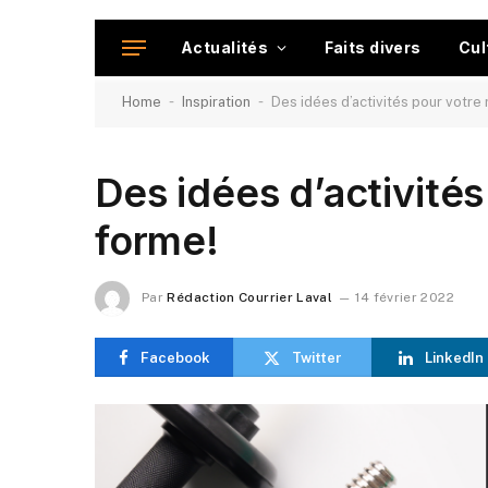
Actualités
Faits divers
Cul
-
-
Home
Inspiration
Des idées d’activités pour votre
Des idées d’activités
forme!
Par
Rédaction Courrier Laval
14 février 2022
Facebook
Twitter
LinkedIn