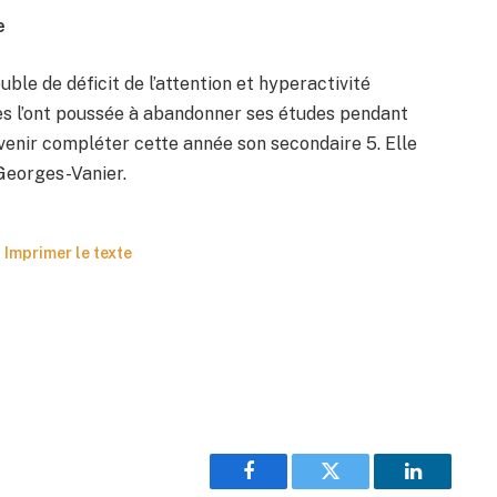
e
ble de déficit de l’attention et hyperactivité
res l’ont poussée à abandonner ses études pendant
venir compléter cette année son secondaire 5. Elle
Georges-Vanier.
Imprimer le texte
Facebook
Twitter
LinkedIn